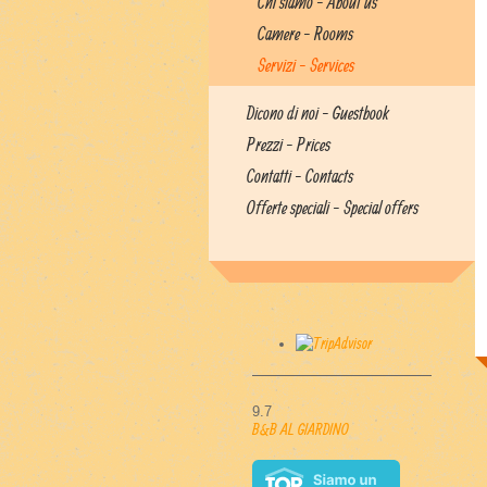
Chi siamo - About us
Camere - Rooms
Servizi - Services
Dicono di noi - Guestbook
Prezzi - Prices
Contatti - Contacts
Offerte speciali - Special offers
9.7
B&B AL GIARDINO